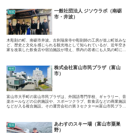
一般社団法人 ジソウラボ（南砺
地域
市・井波）
木彫刻の町、南砺市井波。古刹瑞泉寺や彫刻師の工房が並ぶ町並みな
ど、歴史と文化を感じられる観光地として知られているが、近年空き
家を改装した飲食店や宿泊施設が増え、県内の若者にも人気の町にな
っている。 住民による様々な地域活性化の取り組みの中...
株式会社富山市民プラザ（富山
地域
市）
富山市大手町の富山市民プラザは、外国語専門学校、ギャラリー、音
楽ホールなどの公的施設や、スポーツクラブ、飲食店などの商業施設
などが入る複合施設。その運営会社の第３セクター㈱富山市民プラザ
は近年、まちの賑わいづくりに力を入れている。 同社は１...
あわすのスキー場（富山市粟巣
地域
野）