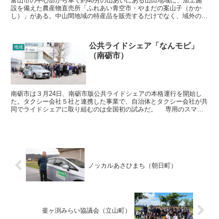
富山市の中心部から車で約40分の山あいにある山田地域に、加工施
設を備えた農産物直売所「ふれあい青空市・やまだの案山子（かか
し）」がある。中山間地域の特産品を販売するだけでなく、域外の人
を呼び込む交流事業を積極的に展開し、地域活性化の拠点とな...
公共ライドシェア「なんモビ」
地域
（南砺市）
南砺市は３月24日、南砺市版公共ライドシェアの本格運行を開始し
た。タクシー会社５社と連携した事業で、自治体とタクシー会社が共
同でライドシェアに取り組むのは全国初の試みだ。 専用のスマホ
アプリ「なんモビ」から、利用日時と乗車地、目的地を入力...
ノッカルあさひまち（朝日町）
釜ヶ渕みらい協議会（立山町）