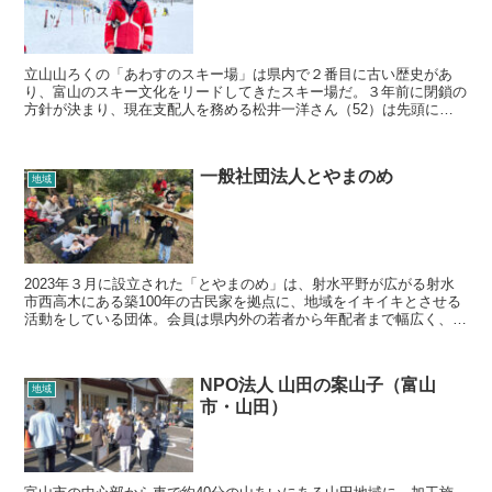
立山山ろくの「あわすのスキー場」は県内で２番目に古い歴史があ
り、富山のスキー文化をリードしてきたスキー場だ。３年前に閉鎖の
方針が決まり、現在支配人を務める松井一洋さん（52）は先頭に立
って存続運動を起こし、再建に取り組んでいる。63回目のシ...
一般社団法人とやまのめ
地域
2023年３月に設立された「とやまのめ」は、射水平野が広がる射水
市西高木にある築100年の古民家を拠点に、地域をイキイキとさせる
活動をしている団体。会員は県内外の若者から年配者まで幅広く、学
生や多様な職業の60人が集まっている。地域や既存組...
NPO法人 山田の案山子（富山
地域
市・山田）