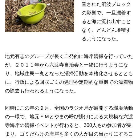
置された消波ブロック
の影響で、一旦漂着す
ると海に流れ出すこと
なく、どんどん堆積す
るようになった。
地元有志のグループが長く自発的に海岸清掃を行っていた
が、２０１１年から六渡寺自治会と一緒に行うようにな
り、地域住民一丸となった清掃活動を本格化させるととも
に、行政による回収ゴミの処理や定期的な重機での漂着物
の除去も行われるようになった。
同時にこの年の９月、全国のラジオ局が展開する環境活動
の一環で、地元ＦＭとやまの呼び掛けによる大規模な六渡
寺海岸の清掃イベントが行わると、300人もの参加者が集
まり、ゴミだらけの海岸を多くの人が目の当たりにするこ